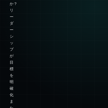
な
か
っ
た
の
か？
リ
ー
ダ
ー
シ
ッ
プ
が
目
標