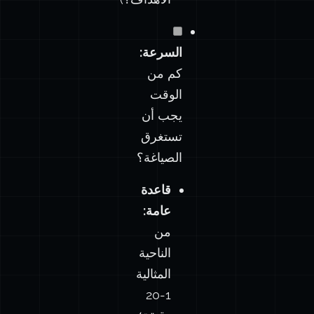
السرعة:
كم من
الوقت
يجب أن
تستغرق
الصياغة؟
قاعدة
عامة:
من
الناحية
المثالية
1-20