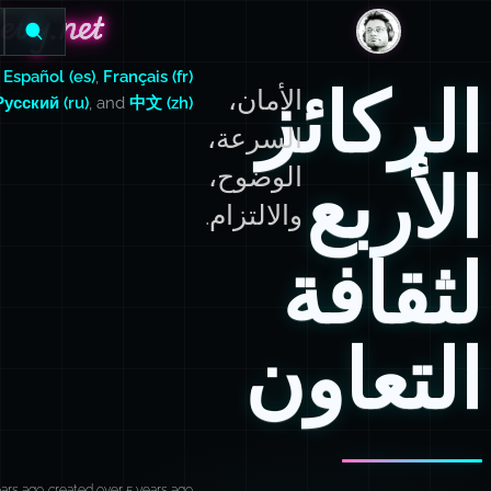
evy.net
evy.net
DanLevy.net
,
Español (es)
,
Français (fr)
الركائز
الأمان،
Русский (ru)
, and
中文 (zh)
السرعة،
الأربع
الوضوح،
والالتزام.
لثقافة
التعاون
ears ago
created over 5 years ago