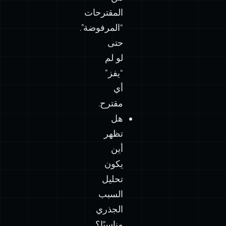
المقترحات
“المرفوضة”.
حتى
لو لم
“يفز”
أي
مقترح.
هل
تظهر
أين
يكون
تحليل
السبب
الجذري
مناسبًا؟