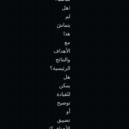
(هل
لم
يتماشَ
هذا
مع
الأهداف
والنتائج
الرئيسية؟
هل
يمكن
للقيادة
توضيح
أو
تضييق
الأهداف؟)