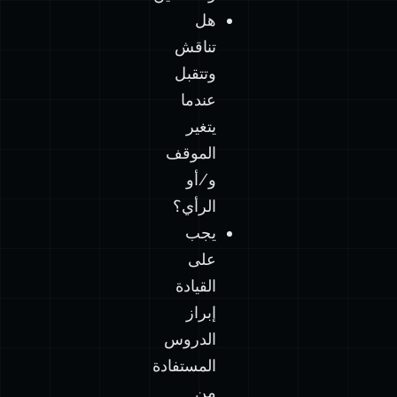
هل
تناقش
وتتقبل
عندما
يتغير
الموقف
و/أو
الرأي؟
يجب
على
القيادة
إبراز
الدروس
المستفادة
من