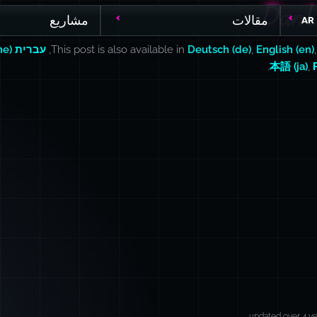
DanL
DanL
مقالات
مشاريع
AR
English (en)
,
Deutsch (de)
This post is also available in
,
עברית (he)
.
本語 (ja)
,
updated over 4 y