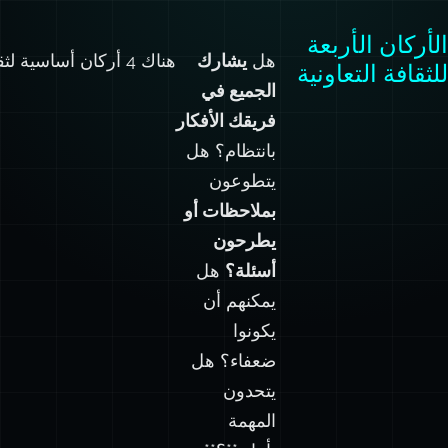
الأركان الأربعة
هل
يشارك
هناك 4 أركان أساسية لثقافة التعاون:
للثقافة التعاونية
الجميع في
فريقك الأفكار
بانتظام؟ هل
يتطوعون
بملاحظات أو
يطرحون
أسئلة؟
هل
يمكنهم أن
يكونوا
ضعفاء؟ هل
يتحدون
المهمة