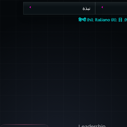
نبذة
हिन्दी (hi)
,
Italiano (it)
,
日
,
Leadership