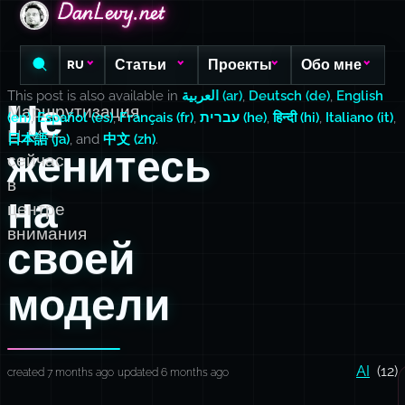
DanLevy.net
DanLevy.net
DanLevy.net
Статьи
Проекты
Обо мне
RU
This post is also available in
العربية (ar)
,
Deutsch (de)
,
English
Не
Маршрутизация
(en)
,
Español (es)
,
Français (fr)
,
עברית (he)
,
हिन्दी (hi)
,
Italiano (it)
,
LLM —
日本語 (ja)
, and
中文 (zh)
.
женитесь
сейчас
в
на
центре
внимания
своей
модели
AI
(12)
created 7 months ago
updated 6 months ago