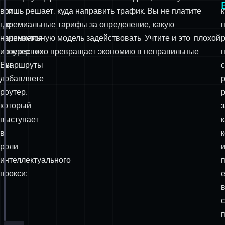
id
:
'
router-agent
'
,
вот
лишь решает, куда направить трафик. Вы не платите
к
name
:
'
The Boss
'
,
где
премиальные тарифы за определение, какую
instructions
:
`You are an intelligent router.
начинается
премиальную модель задействовать. Учтите и это: плохой
- Coding -> Claude
интересное.
роутер тихо превращает экономию в неправильные
- Poetry -> Gemini
- Facts -> GPT
Вы
маршруты.
с
добавляете
Do not do the work yourself. Delegate.`
,
роутер,
model
:
openai
(process.env.
ROUTER_MODEL
??
'
gpt-5-m
который
agents
:
 {
claudeAgent,
выступает
к
geminiAgent,
в
gptAgent,
роли
},
интеллектуального
});
прокси:
export
const
 mastra 
=
new
Mastra
({
agents
:
 { routerAgent, claudeAgent, geminiAgent, g
});