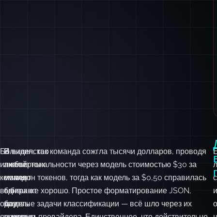
Большинство
В
Я видел, как команда сожгла тысячи долларов, проводя
инженерных
любой
анализ тональности через модель стоимостью $30 за
команд
момент
миллион токенов, тогда как модель за $0,50 справилась
с
выбирают
одна
бы так же хорошо. Простое форматирование JSON,
одну
модель
базовые задачи классификации — всё шло через их
языковую
лучше
премиум‑провайдера. Единственное, что действительно