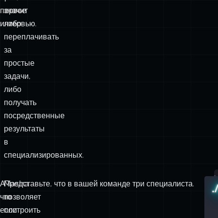
первое
значит
интервью.
либо
переплачивать
за
простые
задачи,
либо
получать
посредственные
результаты
в
специализированных.
А
Mastra
Представьте, что в вашей команде три специалиста.
.
что
позволяет
если
построить