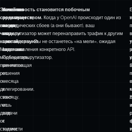
Экономия
Качество
Устойчивость становится побочным
средств
повышается,
преимуществом.
Когда у OpenAI происходит один из
т
важнее,
когда
периодических сбоев (а они бывают), ваш
чем
модели
маршрутизатор может перенаправить трафик к другим
кажется.
соответствуют
провайдерам. Вы не останетесь «на мели», ожидая
т
Маленькая
задачам.
восстановления конкретного API.
ч
модель‑маршрутизатор,
Победитель
принимающая
меняется
решения
от
о
месяца
с
делегировании,
к
стоит
месяцу,
лишь
от
доли
задачи
с
от
к
стоимости
задаче