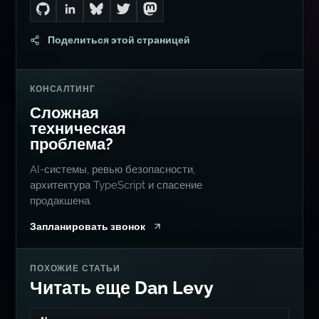
Go to Dan's GitHub
Connect with me on LinkedIn
Follow me on Bluesky
Follow me on Twitter
Follow me on Mastodon
Поделиться этой страницей
КОНСАЛТИНГ
Сложная
техническая
проблема?
AI-системы, ревью безопасности,
архитектура TypeScript и спасение
продакшена.
Запланировать звонок
ПОХОЖИЕ СТАТЬИ
Читать еще Dan Levy