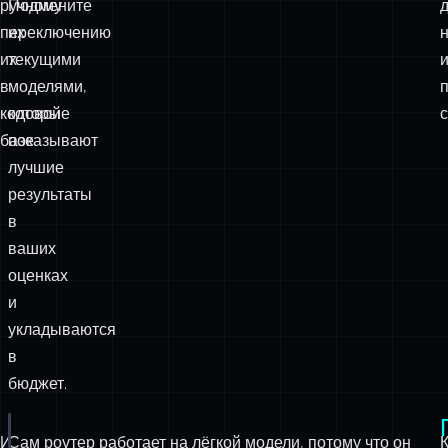
ручному
Подмените
переключению
их
их
текущими
в
моделями,
кодовой
которые
базе.
показывают
лучшие
результаты
в
ваших
оценках
и
укладываются
в
бюджет.
И
Сам роутер работает на лёгкой модели, потому что он
export
const
 routerAgent 
=
new
Agent
({