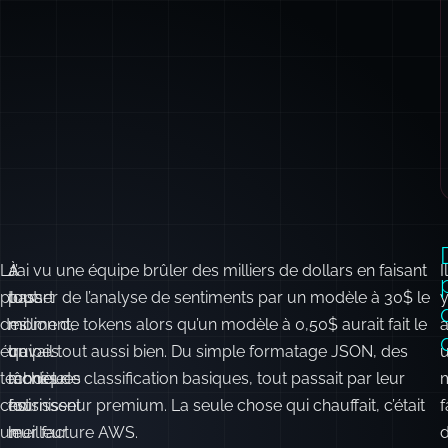
La
À
J’ai vu une équipe brûler des milliers de dollars en faisant
Il
plupart
tout
passer de l’analyse de sentiments par un modèle à 30$ le
des
moment,
million de tokens alors qu’un modèle à 0,50$ aurait fait le
équipes
un
travail tout aussi bien. Du simple formatage JSON, des
techniques
modèle
tâches de classification basiques, tout passait par leur
m
choisissent
est
fournisseur premium. La seule chose qui chauffait, c’était
un
meilleur
leur facture AWS.