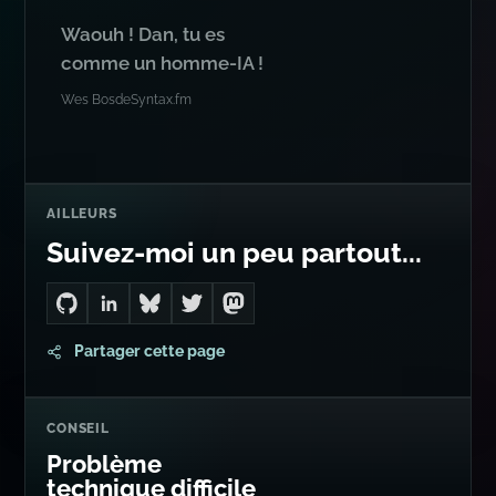
Waouh ! Dan, tu es
comme un homme-IA !
Wes Bos
de
Syntax.fm
AILLEURS
Suivez-moi un peu partout...
Go to Dan's GitHub
Connect with me on LinkedIn
Follow me on Bluesky
Follow me on Twitter
Follow me on Mastodon
Partager cette page
CONSEIL
Problème
technique difficile