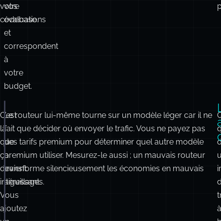
votre
vos
p
codebase.
évaluations
et
correspondent
à
votre
budget.
C’est
Le routeur lui-même tourne sur un modèle léger car il ne
export
const
 routerAgent 
=
new
Agent
({
id
:
'
router-agent
'
,
là
fait que décider où envoyer le trafic. Vous ne payez pas
name
:
'
The Boss
'
,
que
des tarifs premium pour déterminer quel autre modèle
instructions
:
`You are an intelligent router.
ça
premium utiliser. Mesurez-le aussi ; un mauvais routeur
- Coding -> Claude
devient
transforme silencieusement les économies en mauvais
- Poetry -> Gemini
- Facts -> GPT
intéressant.
aiguillages.
Vous
t
Do not do the work yourself. Delegate.`
,
ajoutez
model
:
openai
(process.env.
ROUTER_MODEL
??
'
gpt-5-m