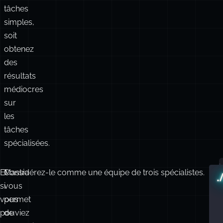
tâches
simples,
soit
obtenez
des
résultats
médiocres
sur
les
tâches
spécialisées.
Et
Mastra
Considérez-le comme une équipe de trois spécialistes.
.
si
vous
vous
permet
pouviez
de
r