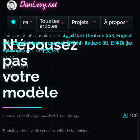
DanLevy.net
DanLevy.net
DanLevy.net
Tous les
Projets
À propos
FR
articles
This post is also available in
العربية (ar)
,
Deutsch (de)
,
English
N'épousez
Le
(en)
,
Español (es)
,
עברית (he)
,
हिन्दी (hi)
,
Italiano (it)
,
日本語 (ja)
,
routage
Русский (ru)
, and
中文 (zh)
.
pas
LLM,
tellement
votre
tendance
modèle
AI
(12)
created 7 months ago
updated 6 months ago
Traduit par IA et vérifié pour l’exactitude technique.