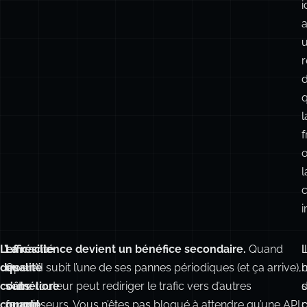
r
d
l
f
l
c
i
L’efficacité
La
La résilience devient un bénéfice secondaire.
Quand
Il
des
qualité
OpenAI subit l’une de ses pannes périodiques (et ça arrive),
coûts
s’améliore
votre routeur peut rediriger le trafic vers d’autres
s
compte
quand
fournisseurs. Vous n’êtes pas bloqué à attendre qu’une API
c