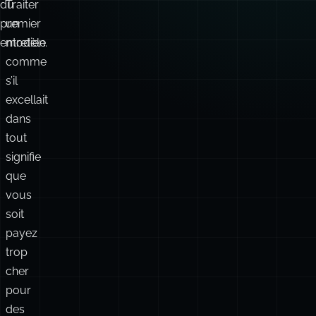
du
Traiter
premier
un
entretien.
modèle
comme
s’il
excellait
dans
tout
signifie
que
vous
soit
payez
trop
cher
pour
des