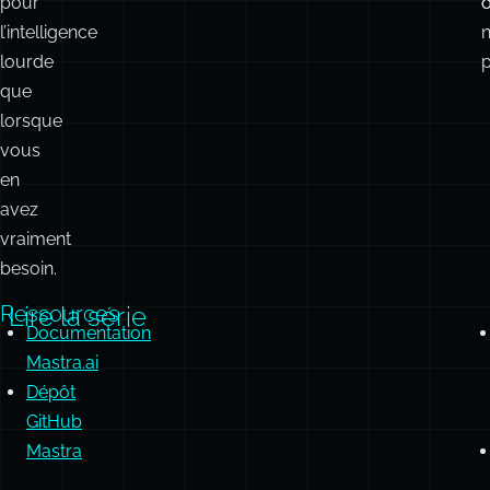
pour
d
c
l’intelligence
lourde
p
que
lorsque
vous
en
avez
vraiment
besoin.
Ressources
Lire la série
Documentation
Mastra.ai
Dépôt
GitHub
Mastra