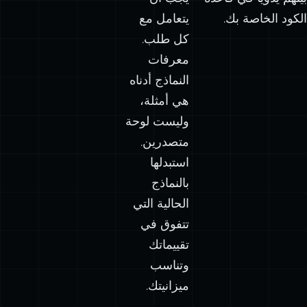
الكود الخاصة بك.
يتعامل مع
كل طلب.
معرفات
النماذج أدناه
هي أمثلة،
وليست لوحة
متصدرين.
استبدلها
بالنماذج
الحالية التي
تتفوق في
تقييماتك
وتناسب
ميزانيتك.