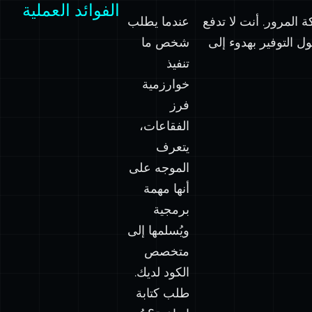
الفوائد العملية
المرور. أنت لا تدفع
عندما يطلب
ex
ل التوفير بهدوء إلى
شخص ما
تنفيذ
خوارزمية
فرز
الفقاعات،
يتعرف
الموجه على
أنها مهمة
برمجية
ويُسلمها إلى
متخصص
})
الكود لديك.
ex
طلب كتابة
})