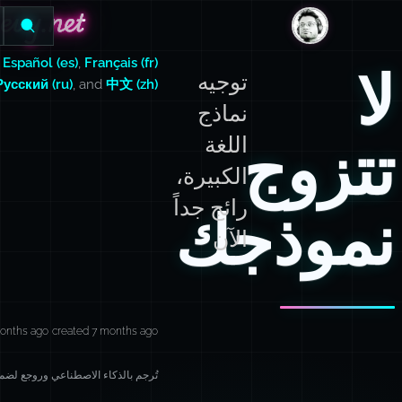
evy.net
evy.net
DanLevy.net
,
Español (es)
,
Français (fr)
لا
توجيه
Русский (ru)
, and
中文 (zh)
نماذج
تتزوج
اللغة
الكبيرة،
رائج جداً
نموذجك
الآن
onths ago
created 7 months ago
تُرجم بالذكاء الاصطناعي وروجع لضمان