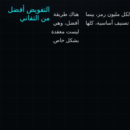
التفويض أفضل
ولارات في تحليل المشاعر باستخدام نموذج يكلف 30 دولارًا لكل مليون رمز، بينما
هناك طريقة
من التفاني
ة بنفس الجودة. تنسيق JSON بسيط، ومهام تصنيف أساسية، كلها
أفضل، وهي
ليست معقدة
بشكل خاص.