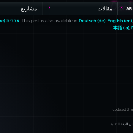
DanL
DanL
مقالات
مشاريع
AR
English (en)
,
Deutsch (de)
This post is also available in
,
עברית (he)
.
本語 (ja)
,
updated 6 m
 الدقة التقنية.