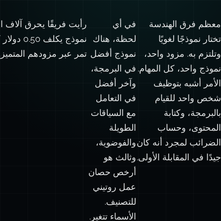
معظم فرق الهندسة
في أي
تختار نموذجًا لغويًا
لحظة، هناك
وتلتزم به. مزود واحد،
نموذج أفضل
تمر عبر مزودهم المتميز. الشي
نموذج واحد، كل المهام.
في البرمجة،
الأمر أشبه بتوظيف
وآخر أفضل
شخص واحد للقيام
في التعامل
بالبرمجة، وكتابة
مع السياقات
المحتوى، وحساب
الطويلة
الضرائب لمجرد أنه كان
والفوضوية،
جيدًا في المقابلة الأولى.
وثالث هو
أرخص حصان
عمل روتيني
للتصنيف.
الأسماء تتغير.