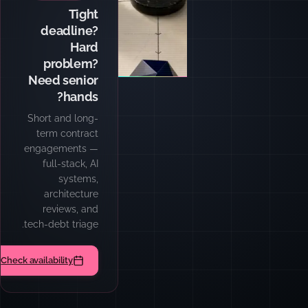
Tight
deadline?
Hard
problem?
Need senior
hands?
Short and long-
term contract
engagements —
full-stack, AI
systems,
architecture
reviews, and
tech-debt triage.
Check availability