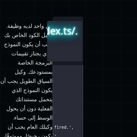
كل واحد لديه وظيفة.
./src/mastra/index.ts
وكيل الكود الخاص بك
يجب أن يكون النموذج
الذي يجتاز تقييمات
البرمجة الخاصة
بمستودعك. وكيل
السياق الطويل يجب أن
;
يكون النموذج الذي
ic
'
;
يتحمل مستنداتك
الفعلية دون أن يحول
الوسط إلى حساء.
وكيلك العام يجب أن
r. Write bugs? You are fired.
'
,
??
'
claude-sonnet-4-5
'
),
يكون رخيصًا، وموثوقًا،