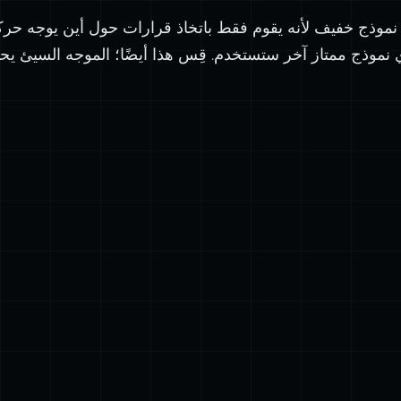
موذج خفيف لأنه يقوم فقط باتخاذ قرارات حول أين يوجه حركة 
port
const
 routerAgent 
=
new
Agent
({
id
:
'
router-agent
'
,
ي نموذج ممتاز آخر ستستخدم. قِس هذا أيضًا؛ الموجه السيئ يحو
name
:
'
The Boss
'
,
`أنت موجه ذكي.
:
instructions
- البرمجة → Claude
- الشعر → Gemini
- الحقائق → GPT
,
لا تقم بالعمل بنفسك. فوّض.`
model
:
openai
(process.env.
ROUTER_MODEL
??
'
gpt-5-mini
'
),
agents
:
 {
claudeAgent,
geminiAgent,
gptAgent,
},
;
port
const
 mastra 
=
new
Mastra
({
agents
:
 { routerAgent, claudeAgent, geminiAgent, gptAgen
;