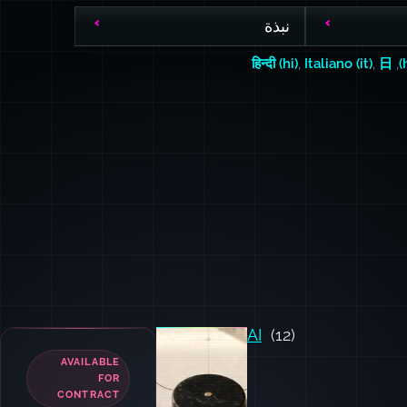
نبذة
हिन्दी (hi)
,
Italiano (it)
,
日
,
AI
(12)
AVAILABLE
FOR
CONTRACT