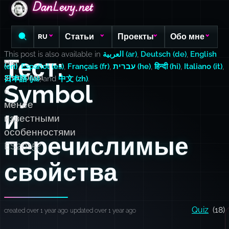
DanLevy.net
DanLevy.net
DanLevy.net
Статьи
Проекты
Обо мне
RU
This post is also available in
العربية (ar)
,
Deutsch (de)
,
English
Тест:
Вы
(en)
,
Español (es)
,
Français (fr)
,
עברית (he)
,
हिन्दी (hi)
,
Italiano (it)
,
знакомы
日本語 (ja)
, and
中文 (zh)
.
Symbol
с
менее
и
известными
особенностями
перечислимые
ES2015?
свойства
Quiz
(18)
created over 1 year ago
updated over 1 year ago