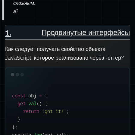
сложным,
а?
1
.
Продвинутые интерфейсы
Как следует получать свойство объекта
JavaScript, которое реализовано через геттер?
const
 obj 
=
 {
get
val
() {
return
'
got it!
'
;
}
};
console.
log
(obj.val);