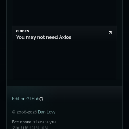
GUIDES
You may not need Axios
Edit on GitHub
© 2008-2026
Dan Levy
Все права rebase-нуты.
🇿🇦 🇮🇪 🇬🇧 🇺🇸.