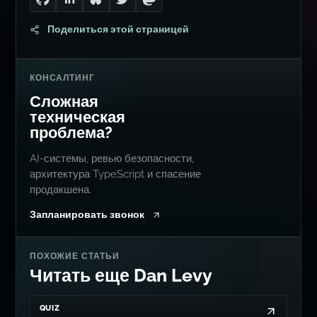
Go to Dan's GitHub
Connect with me on LinkedIn
Follow me on Bluesky
Follow me on Twitter
Follow me on Mastodon
Поделиться этой страницей
КОНСАЛТИНГ
Сложная
техническая
проблема?
AI-системы, ревью безопасности,
архитектура TypeScript и спасение
продакшена.
Запланировать звонок
ПОХОЖИЕ СТАТЬИ
Читать еще Dan Levy
QUIZ