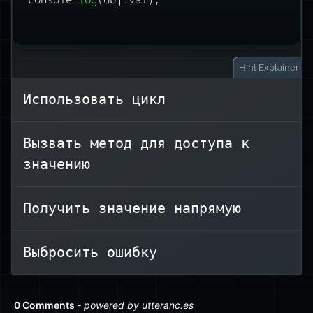
Hint
Explainer
Использовать цикл
В JavaScript геттер можно получать
Вызвать метод для доступа к
как обычное свойство. Нет
значению
необходимости вызывать его как
функцию. В этом примере прямой
obj.val
Получить значение напрямую
вызывает геттер и
доступ к
got it!
.
выводит
Выбросить ошибку