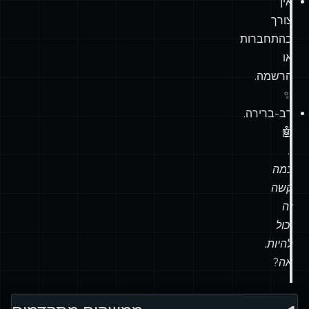
אין
צורך
בהתחברות
או
הרשמה.
✨
רב-ברירה.
🤖
…
כמה
קשה
זה
יכול
להיות,
אה?