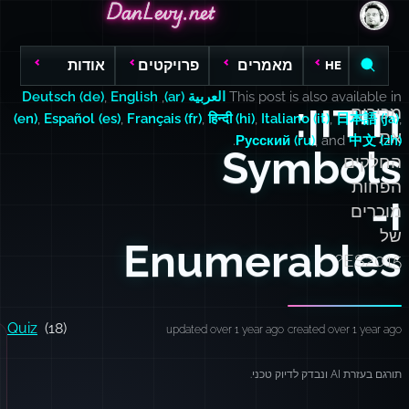
DanLevy.net
DanLevy.net
DanLevy.net
מאמרים
פרויקטים
אודות
HE
This post is also available in
العربية (ar)
,
English
,
Deutsch (de)
חידון:
מכירים
(en)
,
Español (es)
,
Français (fr)
,
हिन्दी (hi)
,
Italiano (it)
,
日本語 (ja)
,
את
.
Русский (ru)
, and
中文 (zh)
Symbols
החלקים
הפחות
ו-
מוכרים
של
Enumerables
ES2015?
Quiz
(18)
updated over 1 year ago
created over 1 year ago
תורגם בעזרת AI ונבדק לדיוק טכני.