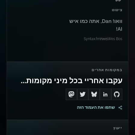
ציטוט
וואו! Dan, אתה כמו איש
AI!
Wes Bos
מאת
Syntax.fm
במקומות אחרים
עקבו אחריי בכל מיני מקומות...
Follow me on Mastodon
Follow me on Twitter
Connect with me on LinkedIn
Follow me on Bluesky
Go to Dan's GitHub
שתפו את העמוד הזה
ייעוץ