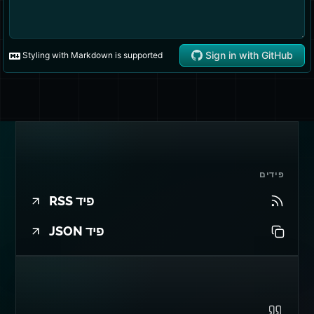
פידים
פיד RSS
פיד JSON