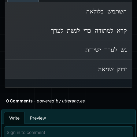
השתמש בלולאה
ב-JavaScript, ניתן לגשת ל-getter כמו
קרא למתודה כדי לגשת לערך
לנכס רגיל. אין צורך לקרוא לו כמו פונקציה.
obj.val
ישירות
בדוגמה זו, גישה ל-
גש לערך ישירות
מפעילה את מתודת ה-getter ומדפיסה
got it!
.
זרוק שגיאה