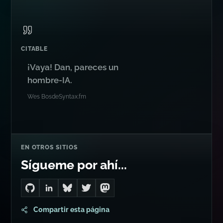
CITABLE
¡Vaya! Dan, pareces un
hombre-IA.
Wes Bos
de
Syntax.fm
EN OTROS SITIOS
Sígueme por ahí...
Go to Dan's GitHub
Connect with me on LinkedIn
Follow me on Bluesky
Follow me on Twitter
Follow me on Mastodon
Compartir esta página