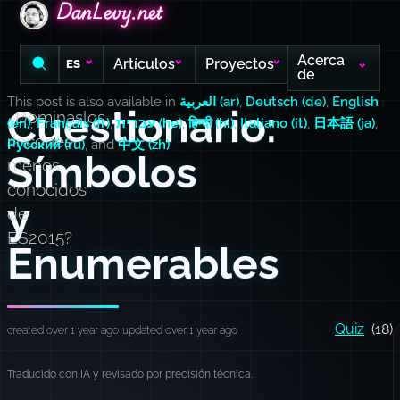
DanLevy.net
DanLevy.net
DanLevy.net
Acerca
Artículos
Proyectos
ES
de
This post is also available in
العربية (ar)
,
Deutsch (de)
,
English
Cuestionario:
¿Dominaslos
(en)
,
Français (fr)
,
עברית (he)
,
हिन्दी (hi)
,
Italiano (it)
,
日本語 (ja)
,
rincones
Русский (ru)
, and
中文 (zh)
.
Símbolos
menos
conocidos
y
de
ES2015?
Enumerables
Quiz
(18)
created over 1 year ago
updated over 1 year ago
Traducido con IA y revisado por precisión técnica.