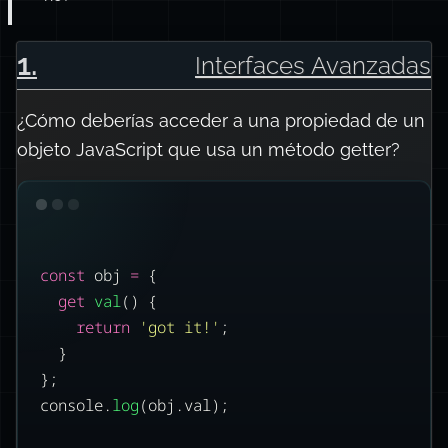
1
.
Interfaces Avanzadas
¿Cómo deberías acceder a una propiedad de un
objeto JavaScript que usa un método getter?
const
 obj 
=
 {
get
val
() {
return
'
got it!
'
;
}
};
console.
log
(obj.val);