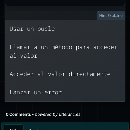
Hint
Explainer
Usar un bucle
En JavaScript, un getter se puede
Llamar a un método para acceder
acceder como una propiedad normal.
al valor
No es necesario llamarlo como una
función. En este ejemplo, acceder a
obj.val
Acceder al valor directamente
invoca directamente el
got it!
.
método getter y muestra
Lanzar un error