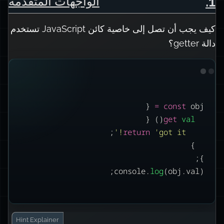
.
1
الواجهات المتقدمة
كيف يجب أن تصل إلى خاصية كائن JavaScript تستخدم
دالة getter؟
 {
=
const
 obj 
() {
get
val
;
'
return
'
got it!
}
};
console.
log
(obj.val);
Hint
Explainer