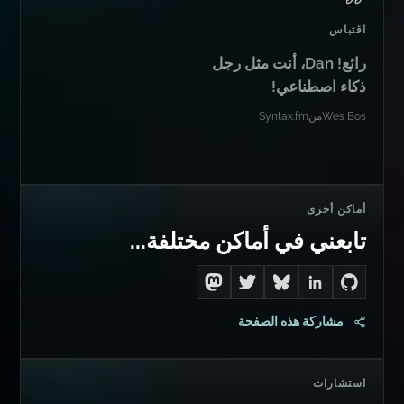
اقتباس
رائع! Dan، أنت مثل رجل
ذكاء اصطناعي!
Wes Bos
من
Syntax.fm
أماكن أخرى
تابعني في أماكن مختلفة...
Follow me on Mastodon
Follow me on Twitter
Connect with me on LinkedIn
Follow me on Bluesky
Go to Dan's GitHub
مشاركة هذه الصفحة
استشارات