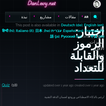
DanLevy.net
DanLevy.net
DanLevy.net
مقالات
مشاريع
نبذة
AR
This post is also available in
Deutsch (de)
,
English (en)
,
اختبار:
هل
Français (fr)
,
Español (es)
,
עברית (he)
,
日本
,
Italiano (it)
,
हिन्दी (hi)
تعرف
.
語 (ja)
,
Русский (ru)
, and
中文 (zh)
الرموز
الميزات
الأقل
والقابلة
شهرة
في
للتعداد
ES2015؟
Quiz
(18)
updated over 1 year ago
created over 1 year ago
تُرجم بالذكاء الاصطناعي وروجع لضمان الدقة التقنية.