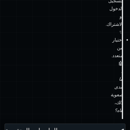
لتسجيل
الدخول
أو
الاشتراك.
✨
اختيار
من
متعدد.
🤖
…
ما
مدى
صعوبة
ذلك،
هاه؟