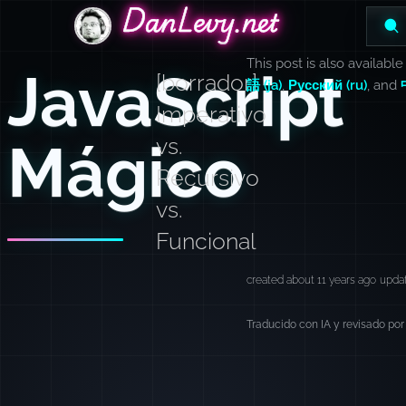
DanLevy.net
DanLevy.net
DanLevy.net
This post is also available
JavaScript
[borrador]
語 (ja)
,
Русский (ru)
, and
Imperativo
Mágico
vs.
Recursivo
vs.
Funcional
created about 11 years ago
updat
Traducido con IA y revisado por 