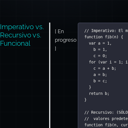
Imperativo vs.
[ En
// Imperativo: El m
Recursivo vs.
function
fib
(
n
) {
progreso
Funcional
var
 a 
=
1
,
]
b 
=
1
,
c 
=
0
;
for
 (
var
 i 
=
1
; i
c 
=
 a 
+
 b;
a 
=
 b;
b 
=
 c;
}
return
 b;
}
// Recursivo: (SÓLO
//  valores predete
function
fib
(
n
, 
cur