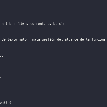
 n 
?
 b 
:
fib
(n, current, a, b, c);
 de texto malo - mala gestión del alcance de la función 
];
;
on
() {