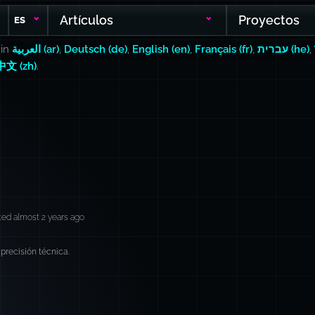
Artículos
Proyectos
ES
 in
العربية (ar)
,
Deutsch (de)
,
English (en)
,
Français (fr)
,
עברית (he)
,
中文 (zh)
.
ed almost 2 years ago
precisión técnica.