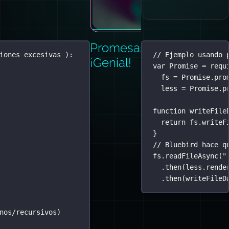
Promesas:
iones excesivas ):
// Ejemplo usando 
¡Genial!
var
 Promise 
=
requ
fs 
=
Promise
.
pro
less 
=
Promise
.
p
function
writeFile
return
 fs.
writeF
}
// Bluebird hace q
fs.
readFileAsync
(
"
.
then
(less.rende
.
then
(writeFileD
nos/recursivos)