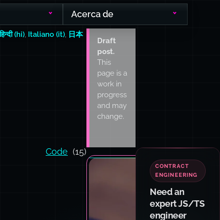
Acerca de
हिन्दी (hi)
,
Italiano (it)
,
日本
Draft
post.
This
page is a
work in
progress
and may
change.
Code
(15)
CONTRACT
ENGINEERING
Need an
expert JS/TS
engineer