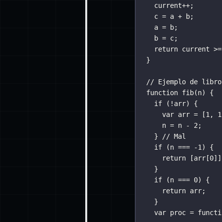
current
++
;
c 
=
 a 
+
 b;
a 
=
 b;
b 
=
 c;
return
 current 
>=
}
// Ejemplo de libro
function
fib
(
n
) {
if
 (
!
arr) {
var
 arr 
=
 [
1
, 
1
n 
=
 n 
-
2
;
} 
// Mal
if
 (n 
===
-
1
) {
return
 [arr[
0
]]
}
if
 (n 
===
0
) {
return
 arr;
}
var
proc
=
functi