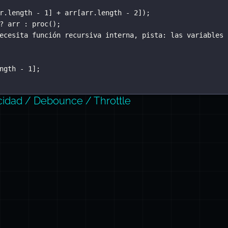
r.length 
-
1
] 
+
 arr[arr.length 
-
2
]);
?
 arr 
:
proc
();
ecesita función recursiva interna, pista: las variables 
ngth 
-
1
];
cidad / Debounce / Throttle