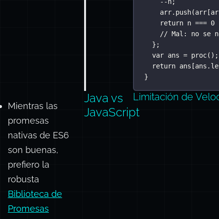
--
n;
arr.
push
(arr[ar
return
 n 
===
0
// Mal: no se n
};
var
 ans 
=
proc
();
return
 ans[ans.le
}
Java vs
Limitación de Velo
Mientras las
JavaScript
promesas
nativas de ES6
son buenas,
prefiero la
robusta
Biblioteca de
Promesas