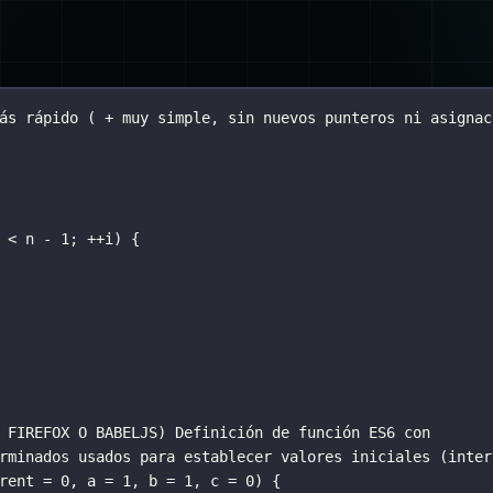
ás rápido ( + muy simple, sin nuevos punteros ni asignac
 
<
 n 
-
1
; 
++
i) {
 FIREFOX O BABELJS) Definición de función ES6 con
rminados usados para establecer valores iniciales (inter
rent
=
0
, 
a
=
1
, 
b
=
1
, 
c
=
0
) {