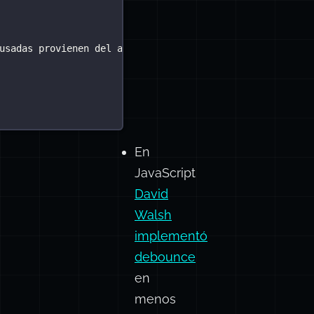
usadas provienen del alcance de la función padre
En
JavaScript
David
Walsh
implementó
debounce
en
menos