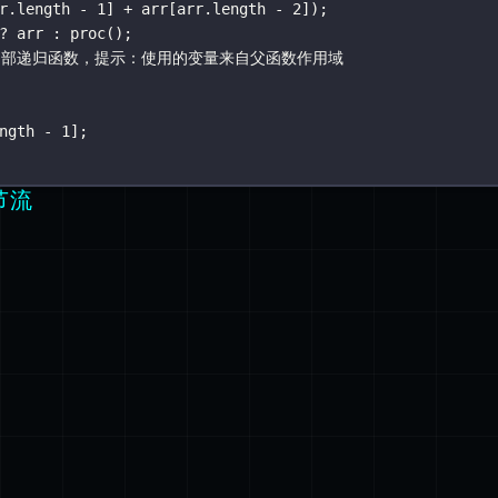
r.length 
-
1
] 
+
 arr[arr.length 
-
2
]);
?
 arr 
:
proc
();
要内部递归函数，提示：使用的变量来自父函数作用域
ngth 
-
1
];
节流