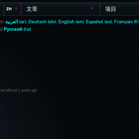
文章
项目
ZH
 in
العربية (ar)
,
Deutsch (de)
,
English (en)
,
Español (es)
,
Français (fr
nd
Русский (ru)
.
ed almost 2 years ago
。