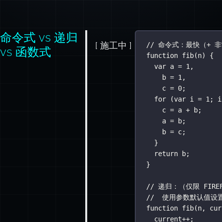
命令式 vs 递归
[ 施工中 ]
// 命令式：最快（+
vs 函数式
function
fib
(
n
) {
var
 a 
=
1
,
b 
=
1
,
c 
=
0
;
for
 (
var
 i 
=
1
; i
c 
=
 a 
+
 b;
a 
=
 b;
b 
=
 c;
}
return
 b;
}
// 递归：（仅限 FIREF
//  使用参数默认值设
function
fib
(
n
, 
cur
current
++
;