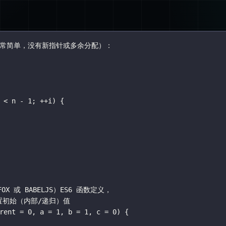
 非常简单，没有新指针或多余分配）：
 
<
 n 
-
1
; 
++
i) {
OX 或 BABELJS）ES6 函数定义，
置初始（内部/递归）值
rent
=
0
, 
a
=
1
, 
b
=
1
, 
c
=
0
) {