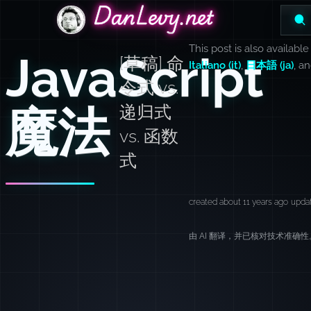
DanLevy.net
DanLevy.net
DanLevy.net
This post is also available
JavaScript
[草稿] 命
Italiano (it)
,
日本語 (ja)
, a
令式 vs.
魔法
递归式
vs. 函数
式
created about 11 years ago
updat
由 AI 翻译，并已核对技术准确性