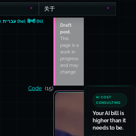
关于
)
,
עברית (he)
,
हिन्दी (hi)
,
Draft
post.
This
page is a
work in
progress
and may
change.
Code
(15)
AI COST
CONSULTING
Your AI bill is
higher than it
needs to be.