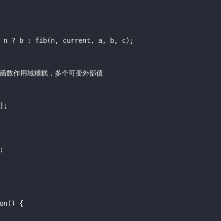
 n 
?
 b 
:
fib
(n, current, a, b, c);
——函数作用域糟糕，多个可变外部值
];
;
on
() {