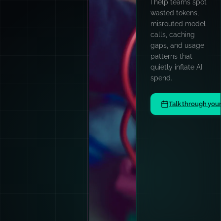
I help teams spot
wasted tokens,
misrouted model
calls, caching
gaps, and usage
patterns that
quietly inflate AI
spend.
Talk through you