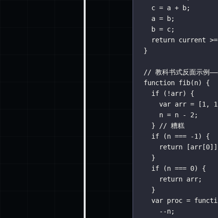
c 
=
 a 
+
 b;
a 
=
 b;
b 
=
 c;
return
 current 
>=
}
// 教科书式反面示例
function
fib
(
n
) {
if
 (
!
arr) {
var
 arr 
=
 [
1
, 
1
n 
=
 n 
-
2
;
} 
// 糟糕
if
 (n 
===
-
1
) {
return
 [arr[
0
]]
}
if
 (n 
===
0
) {
return
 arr;
}
var
proc
=
functi
--
n;