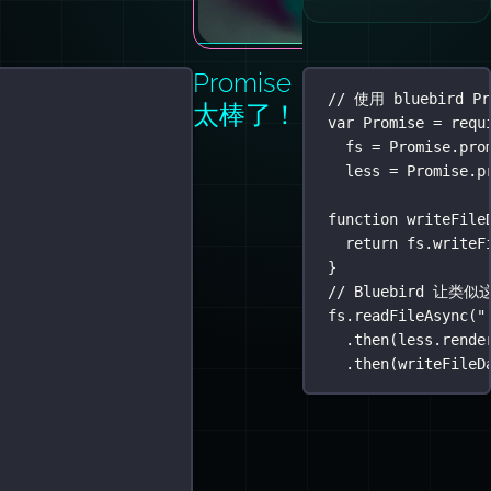
Promise：
// 使用 bluebird P
太棒了！
var
 Promise 
=
requ
fs 
=
Promise
.
pro
less 
=
Promise
.
p
function
writeFile
return
 fs.
writeF
}
// Bluebird 
fs.
readFileAsync
(
"
.
then
(less.rende
.
then
(writeFileD