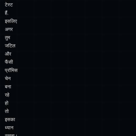
टेस्ट
हैं,
इसलिए
अगर
तुम
जटिल
और
फैंसी
प्रॉमिस
चेन
बना
रहे
हो
तो
इसका
ध्यान
रखना।