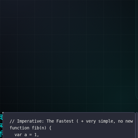
इम्परेटिव
[
// Imperative: The Fastest ( + very simple, no new p
बनाम
function
fib
(
n
) {
कार्य
रिकर्सिव
var
 a 
=
1
,
प्रगति