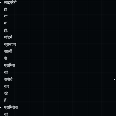
लाइब्रेरी
हो
या
न
हो,
मॉडर्न
ब्राउज़र
सालों
से
प्रॉमिस
को
सपोर्ट
कर
रहे
हैं।
प्रॉमिसेस
को