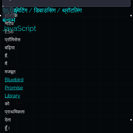
Java
रेट लिमिटिंग / डिबाउंसिंग / थ्रॉटलिंग
हालाँकि
बनाम
नेटिव
JavaScript
ES6
प्रॉमिसेस
बढ़िया
हैं,
मैं
मजबूत
Bluebird
Promise
Library
को
प्राथमिकता
देता
हूँ।