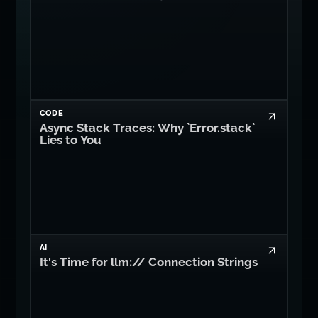
CODE
Async Stack Traces: Why `Error.stack`
Lies to You
AI
It's Time for llm:// Connection Strings