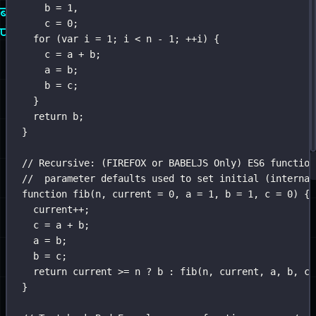
b 
=
1
,
बनाम
पर
c 
=
0
;
फंक्शनल
है
for
 (
var
 i 
=
1
; i 
<
 n 
-
1
; 
++
i) {
c 
=
 a 
+
 b;
]
a 
=
 b;
b 
=
 c;
}
return
 b;
}
// Recursive: (FIREFOX or BABELJS Only) ES6 function
//  parameter defaults used to set initial (internal
function
fib
(
n
, 
current
=
0
, 
a
=
1
, 
b
=
1
, 
c
=
0
) {
current
++
;
c 
=
 a 
+
 b;
a 
=
 b;
b 
=
 c;
return
 current 
>=
 n 
?
 b 
:
fib
(n, current, a, b, c)
}