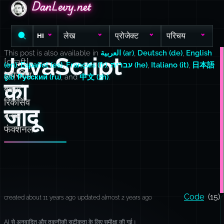
DanLevy.net
DanLevy.net
DanLevy.net
लेख
प्रोजेक्ट
परिचय
HI
This post is also available in
العربية (ar)
,
Deutsch (de)
,
English
JavaScript
[draft]
(en)
,
Español (es)
,
Français (fr)
,
עברית (he)
,
Italiano (it)
,
日本語
इम्पेरटिव
(ja)
,
Русский (ru)
, and
中文 (zh)
.
का
बनाम
रिकर्सिव
जादू
बनाम
फंक्शनल
Code
(15)
created about 11 years ago
updated almost 2 years ago
AI से अनुवादित और तकनीकी सटीकता के लिए समीक्षा की गई।