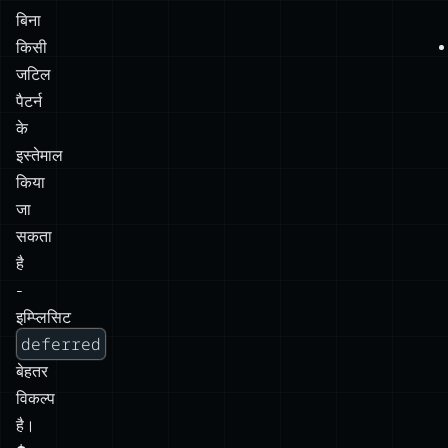
बिना
किसी
जटिल
पैटर्न
के
इस्तेमाल
किया
जा
सकता
है
-
इम्प्लिसिट
deferred
बेहतर
विकल्प
है।