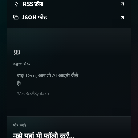
RSS फ़ीड
JSON फ़ीड
उद्धरण योग्य
वाह! Dan, आप तो AI आदमी जैसे
हैं!
Wes Bos
से
Syntax.fm
और जगहें
मुझे यहां भी फ़ॉलो करें...