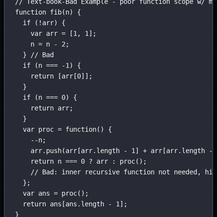
// Text-book-Bad Example - poor function scope w/ mu
function
fib
(
n
) {
if
 (
!
arr) {
var
 arr 
=
 [
1
, 
1
];
n 
=
 n 
-
2
;
} 
// Bad
if
 (n 
===
-
1
) {
return
 [arr[
0
]];
}
if
 (n 
===
0
) {
return
 arr;
}
var
proc
=
function
() {
--
n;
arr.
push
(arr[arr.length 
-
1
] 
+
 arr[arr.length 
-
return
 n 
===
0
?
 arr 
:
proc
();
// Bad: inner recursive function not needed, hin
};
var
 ans 
=
proc
();
return
 ans[ans.length 
-
1
];
}