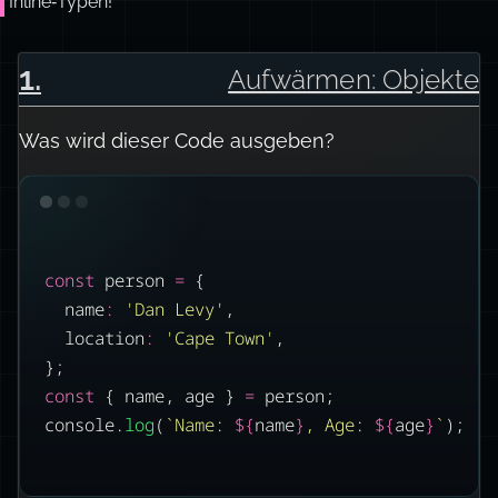
Inline‑Typen!
1
.
Aufwärmen: Objekte
Was wird dieser Code ausgeben?
const
 person 
=
 {
name
:
'
Dan Levy
'
,
location
:
'
Cape Town
'
,
};
const
 { name, age } 
=
 person;
console.
log
(
`Name: 
${
name
}
, Age: 
${
age
}
`
);