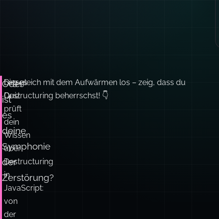
Dieses
Leg gleich mit dem Aufwärmen los – zeig, dass du
Oder
Quiz
Destructuring beherrschst! 👇
ist
prüft
es
dein
deine
Wissen
Symphonie
über
der
Destructuring
in
Zerstörung?
JavaScript:
von
der