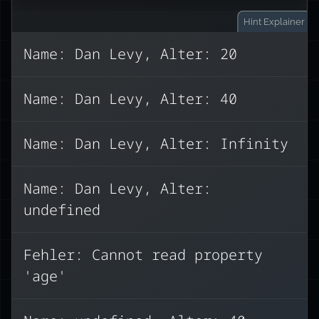
Hint
Explainer
Name: Dan Levy, Alter: 20
age
existiert nicht
Die Eigenschaft
Name: Dan Levy, Alter: 40
age
person
, also wird
auf
undefined
sein. Auf keinen Fall
Infinity
Name: Dan Levy, Alter: Infinity
😅
Das Ergebnis ist:
Name: Dan Levy, Alter:
undefined
Fehler: Cannot read property
Name: Dan Levy, Age: undefined
'age'