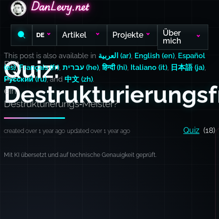
DanLevy.net
DanLevy.net
DanLevy.net
Über
Artikel
Projekte
DE
mich
This post is also available in
العربية (ar)
,
English (en)
,
Español
Quiz:
Bist
(es)
,
Français (fr)
,
עברית (he)
,
हिन्दी (hi)
,
Italiano (it)
,
日本語 (ja)
,
du
Русский (ru)
, and
中文 (zh)
.
Destrukturierungs
ein
Destrukturierungs‑Meister?
Quiz
(18)
created over 1 year ago
updated over 1 year ago
Mit KI übersetzt und auf technische Genauigkeit geprüft.