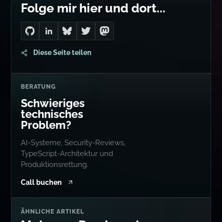
Folge mir hier und dort...
Go to Dan's GitHub
Connect with me on LinkedIn
Follow me on Bluesky
Follow me on Twitter
Follow me on Mastodon
Diese Seite teilen
BERATUNG
Schwieriges
technisches
Problem?
AI-Systeme, Security-Reviews,
TypeScript-Architektur und
Produktionsrettung.
Call buchen
ÄHNLICHE ARTIKEL