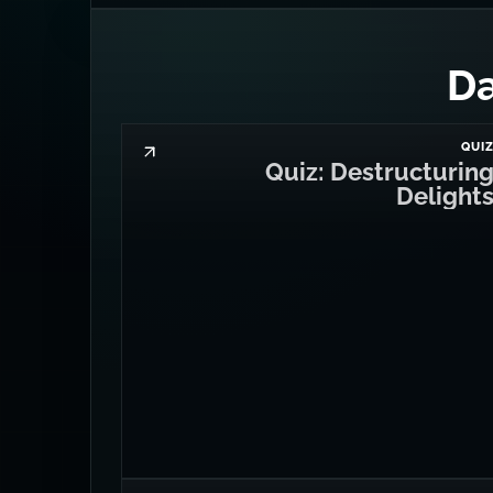
QUI
Quiz: Destructurin
Delight