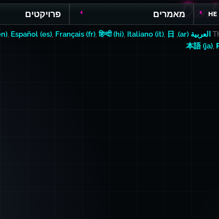
DanL
DanL
מאמרים
פרויקטים
HE
Th
العربية (ar)
,
日
,
Italiano (it)
,
हिन्दी (hi)
,
Français (fr)
,
Español (es)
,
en)
.
本語 (ja)
,