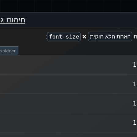
חימום: גו
ת
האחת הלא חוקית
❌
:
font-size
xplainer
1
ה יחידת CSS אמיתית. (לפחות
cx
שגוי מכיוון ש-
0cx
1
מן כתיבת שורות אלה.)
וכרות.
px
,
rem
,
em
יחידות פופולריות כוללות את
1
ידות חדשות יותר שימושיות לפריסות דינמיות
ספונסיביות.
1
0
- רוחב התו
ch