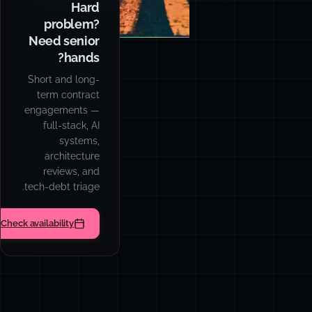
Hard
problem?
Need senior
hands?
Short and long-
term contract
engagements —
full-stack, AI
systems,
architecture
reviews, and
tech-debt triage.
Check availability