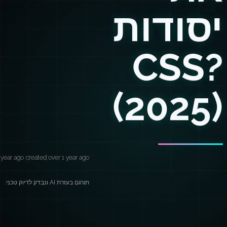
יסודות
CSS?
(2025)
 year ago
created over 1 year ago
תורגם בעזרת AI ונבדק לדיוק טכני.