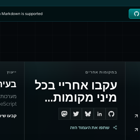
במקומות אחרים
ייעוץ
עקבו אחריי בכל
בעיה
מיני מקומות...
TypeScript וחילוץ 
קבעו שי
Follow me on Mastodon
Follow me on Twitter
Connect with me on LinkedIn
Follow me on Bluesky
Go to Dan's GitHub
שתפו את העמוד הזה