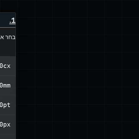
.
1
בחר א
0cx
אינ
0mm
בז
המ
0pt
יח
ור
0px