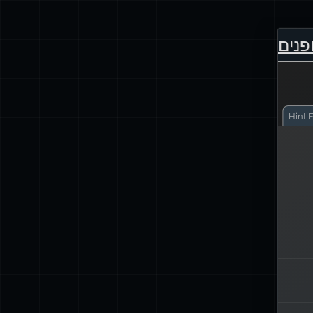
פנים
Hint
E
1