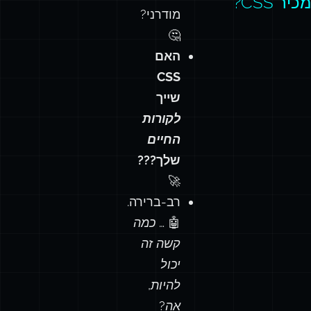
מכיר CSS?
מודרני?
🤔
האם
CSS
שייך
לקורות
החיים
שלך???
🚀
רב-ברירה.
🤖 …
כמה
קשה זה
יכול
להיות,
אה?