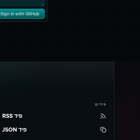
פידים
פיד RSS
פיד JSON