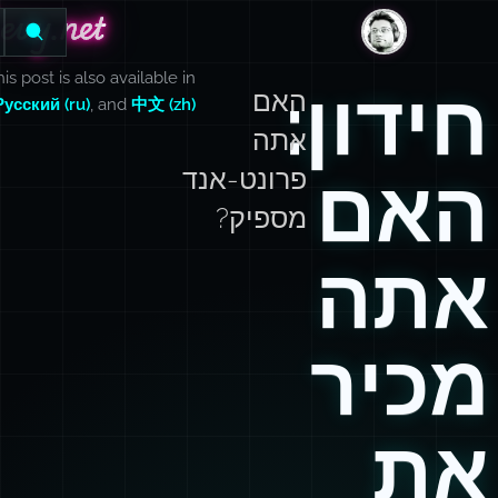
evy.net
evy.net
DanLevy.net
is post is also available in
חידון:
האם
Русский (ru)
, and
中文 (zh)
אתה
האם
פרונט-אנד
מספיק?
אתה
מכיר
את