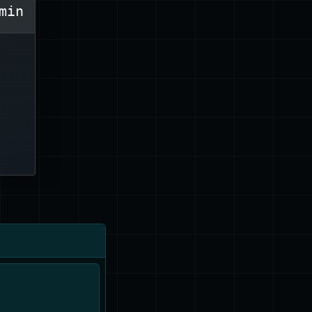
min
יש
t
לנ