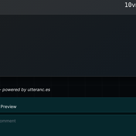
10v
- מינימום תצוגה
vmin
- מקסימום תצוגה
vmax
- גובה תצוגה
vh
- רוחב תצוגה
vw
נן גם מספר יחידות שהיו קיימות תמיד אך כמעט ולא
p
לאינצ’ים,
mm
,
in
לסנטימטרים,
cm
בשימוש, כמ
קודות