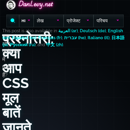
DanLevy.net
DanLevy.net
DanLevy.net
लेख
प्रोजेक्ट
परिचय
HI
This post is also available in
العربية (ar)
,
Deutsch (de)
,
English
प्रश्नोत्तरी:
क्या
(en)
,
Español (es)
,
Français (fr)
,
עברית (he)
,
Italiano (it)
,
日本語
आप
(ja)
,
Русский (ru)
, and
中文 (zh)
.
क्या
फ्रंट‑एंड
में
आप
पर्याप्त
हैं?
CSS
मूल
बातें
जानते