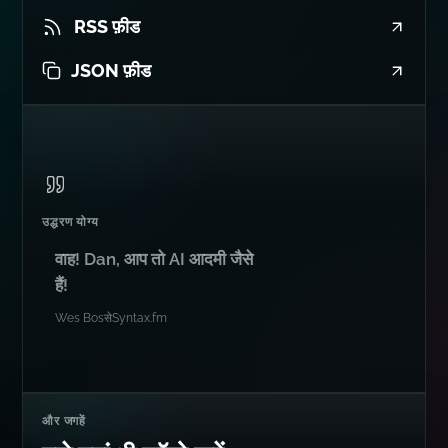
RSS फ़ीड
JSON फ़ीड
उद्धरण योग्य
वाह! Dan, आप तो AI आदमी जैसे
हैं!
Wes Bos
से
Syntax.fm
और जगहें