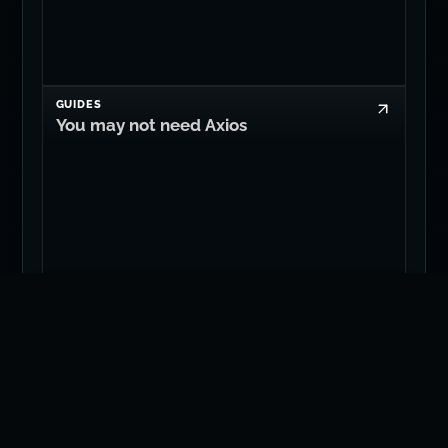
GUIDES
You may not need Axios
Edit on GitHub
© 2008-2026
Dan Levy
सर्वाधिकार सुरक्षित.
🇿🇦 🇮🇪 🇬🇧 🇺🇸.