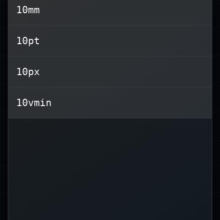
10mm
इकाई नहीं है। (कम से कम लेखन के समय तक.)
em
,
rem
,
px
लोकप्रिय इकाइयों में परिचित
10pt
शामिल हैं।
नई इकाइयाँ गतिशील, उत्तरदायी लेआउट के लिए
10px
उपयोगी हैं।
10vmin
अक्षर की चौड़ाई
0
-
ch
- viewport न्यूनतम
vmin
- viewport अधिकतम
vmax
- viewport ऊँचाई
vh
- viewport चौड़ाई
vw
कुछ इकाइयाँ हमेशा से मौजूद हैं लेकिन कम उपयोग
, इंच के
mm
,
cm
होती हैं, जैसे सेंटीमीटर के लिए
pt
, पॉइंट्स के लिए
in
लिए