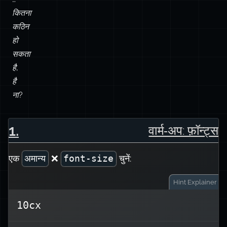
कितना
कठिन
हो
सकता
है,
है
ना?
1
.
वार्म‑अप: फ़ॉन्ट्स
एक
अमान्य
❌
चुनें:
font-size
Hint
Explainer
10cx
कोई वास्तविक CSS
cx
गलत है क्योंकि
10cx