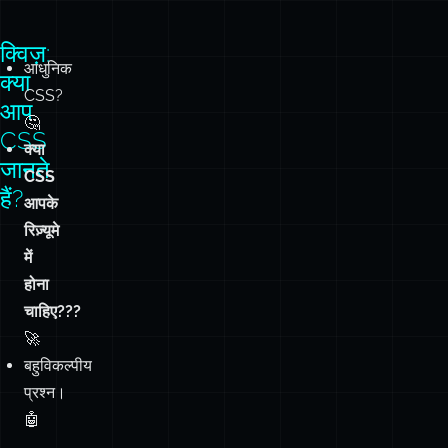
क्विज़:
आधुनिक
क्या
CSS?
आप
🤔
CSS
क्या
जानते
CSS
हैं?
आपके
रिज़्यूमे
में
होना
चाहिए???
🚀
बहुविकल्पीय
प्रश्न।
🤖
…