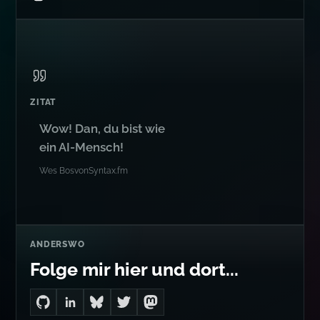
ZITAT
Wow! Dan, du bist wie
ein AI-Mensch!
Wes Bos
von
Syntax.fm
ANDERSWO
Folge mir hier und dort...
Go to Dan's GitHub
Connect with me on LinkedIn
Follow me on Bluesky
Follow me on Twitter
Follow me on Mastodon