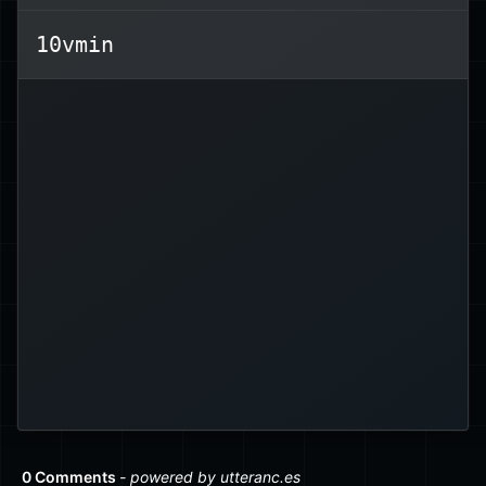
Neuere Einheiten sind nützlich für
dynamische, responsive Layouts.
10vmin
0
– Breite des Zeichens
ch
– minimale Viewport‑Größe
vmin
– maximale Viewport‑Größe
vmax
– Viewport‑Höhe
vh
– Viewport‑Breite
vw
Es gibt außerdem mehrere Einheiten,
die es schon immer gab, aber selten
für
cm
verwendet werden, wie
für
pt
für Zoll,
in
,
mm
Zentimeter,
Punkte