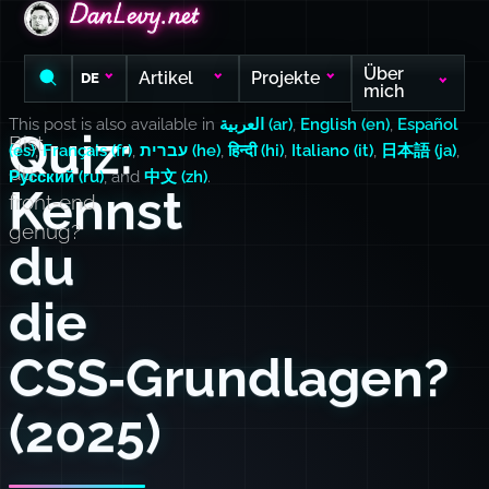
DanLevy.net
DanLevy.net
DanLevy.net
Über
Artikel
Projekte
DE
mich
This post is also available in
العربية (ar)
,
English (en)
,
Español
Quiz:
Bist
(es)
,
Français (fr)
,
עברית (he)
,
हिन्दी (hi)
,
Italiano (it)
,
日本語 (ja)
,
du
Русский (ru)
, and
中文 (zh)
.
Kennst
front‑end
genug?
du
die
CSS‑Grundlagen?
(2025)