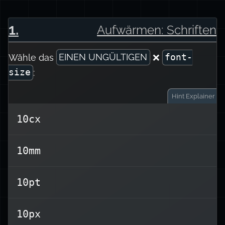
1
.
Aufwärmen: Schriften
Wähle das
EINEN UNGÜLTIGEN
❌
font-
:
size
Hint
Explainer
10cx
keine echte
cx
ist falsch, weil
10cx
10mm
CSS‑Einheit ist. (Zumindest zum
Zeitpunkt des Schreibens.)
10pt
Beliebte Einheiten sind die bekannten
.
em
,
rem
,
px
10px