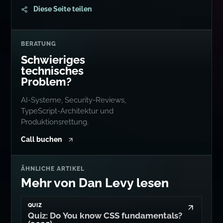
Diese Seite teilen
BERATUNG
Schwieriges
technisches
Problem?
AI-Systeme, Security-Reviews,
TypeScript-Architektur und
Produktionsrettung.
Call buchen
ÄHNLICHE ARTIKEL
Mehr von Dan Levy lesen
QUIZ
Quiz: Do You know CSS fundamentals?