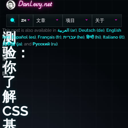
DanLevy.net
DanLevy.net
DanLevy.net
文章
项目
关于
ZH
This post is also available in
العربية (ar)
,
Deutsch (de)
,
English
测
你
(en)
,
Español (es)
,
Français (fr)
,
עברית (he)
,
हिन्दी (hi)
,
Italiano (it)
,
足
日本語 (ja)
, and
Русский (ru)
.
验：
够
前
你
端
吗？
了
解
CSS
基