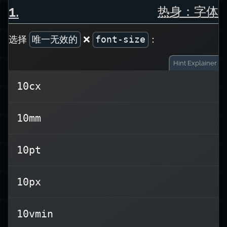
1
.
热身：字体
选择
唯一无效的
❌
：
font-size
Hint
Explainer
10cx
不是一个真实
cx
不正确，因为
10cx
10mm
的 CSS 单位。（至少在撰写本文时是如
此。）
10pt
、
rem
、
px
常用单位包括熟悉的
。
em
10px
较新的单位对动态、响应式布局很有用。
10vmin
字符的宽度
0
-
ch