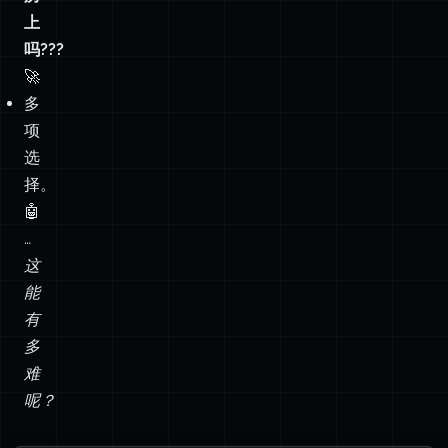
上
吗???
🚀
多
项
选
择。
🤖
…
这
能
有
多
难
呢？