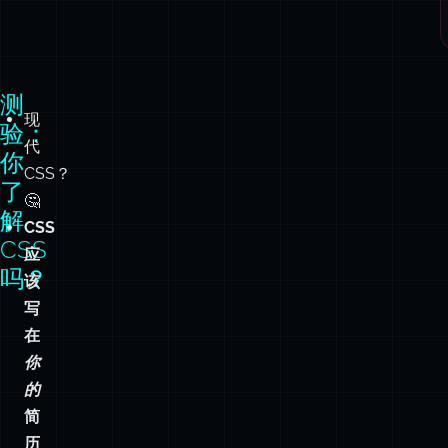
测
现
验：
代
你
CSS？
了
🤔
解
CSS
CSS
应
吗？
该
写
在
你
的
简
历