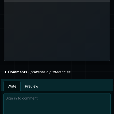
- 视口最小值
vmin
- 视口最大值
vmax
- 视口高度
vh
- 视口宽度
vw
还有一些一直存在但很少使用的单位，例
、表示英寸的
mm
、
cm
如表示厘米的
。
pt
、以及表示点的
in