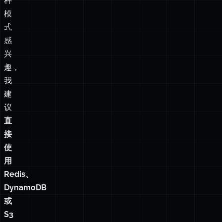
兴
趣，
我
建
议
直
接
使
用
Redis、
DynamoDB
或
S3
构
建
实
际