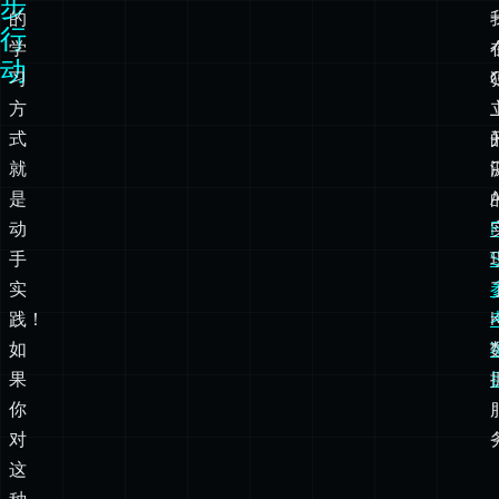
式
就
是
动
F
手
S
实
践！
如
果
你
对
这
种
模
式
感