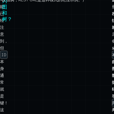
注
意
到，
-
但
>
ID
本
身
通
常
就
是
键！
这
是
KV
存
储