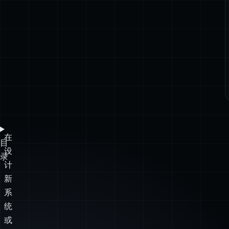
在
目
设
录
计
新
系
统
或
功
能
时，
人