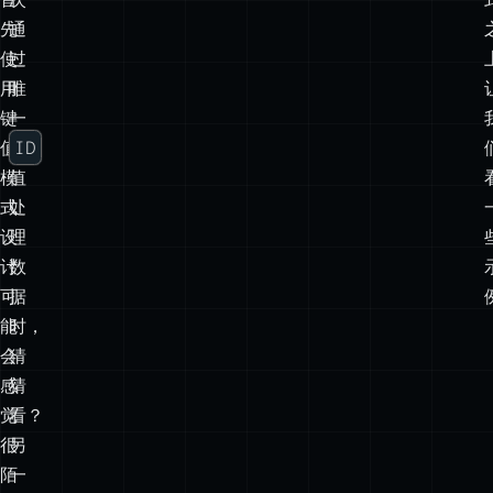
键
一
ID
值
模
值
式
处
设
理
计
数
可
据
能
时，
会
猜
感
猜
觉
看？
很
另
陌
一
生。
个
键
值
模