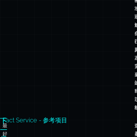
下
Fact Service - 参考项目
最
一
好
步
的
行
学
动
习
方