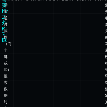
过
的
属
功
性
能
（而
非
键
或
ID）
搜
索
数
据
时
当
你
需
要