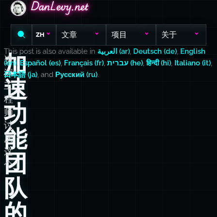
DanLevy.net
DanLevy.net
DanLevy.net
文章
项目
关于
ZH
This post is also available in
العربية (ar)
,
Deutsch (de)
,
English
加
资
(en)
,
Español (es)
,
Français (fr)
,
עברית (he)
,
हिन्दी (hi)
,
Italiano (it)
,
深
日本語 (ja)
, and
Русский (ru)
.
速
工
程
功
师
讨
能
厌
这
团
个！
队
的