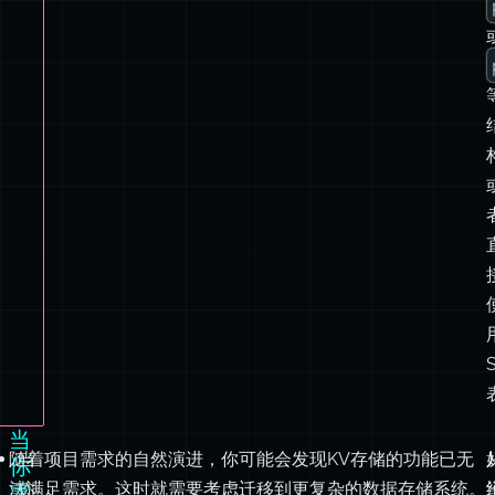
当
随着项目需求的自然演进，你可能会发现KV存储的功能已无
当
你
法满足需求。这时就需要考虑迁移到更复杂的数据存储系统。
你
需
要
需
KV
要
之
通
外