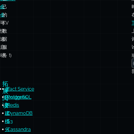
快
数
速
据
启
服
动。）
务！
拓
在
Fact Service
展
PostgreSQL
Postgres
阅
读
中
Redis
建
DynamoDB
模
S3
分
Cassandra
层
Firestore
树
数
据