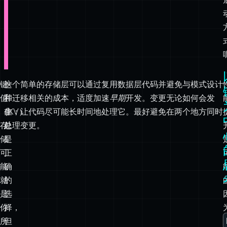
键
这
一个简单的存储层可以通过复用数据层代码并避免与模式设计
值
并
和迁移相关的成本，适度加速
早期
开发。变更无论如何会发
（KV）
非
生；让代码尽可能长时间地处理它。最好避免在两个地方同时
存
总
处理变更。
储
是
可
正
能
确
就
的
是
选
你
择，
所
但
需
可
要
能
的
比
一
你