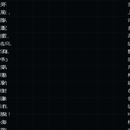
接
置、
在
URL
SQL
到
中
S3
实
风
现
格
系
的
统
对
设
象
计，
存
那
储！
么
每
首
次
先
通
使
过
用
唯