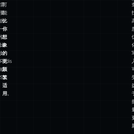
切。
想
比
象
如
的
Redis
更
或
频
S3。
繁
适
用
。
以键设计
如
你
果
可
习
能