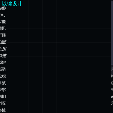
惯
已
于
经
通
使
过
用
对
过
象
键
层
值
次
模
结
式！
构
它
或
们
实
无
体
处
关
不
系
在，
图
从
直
配