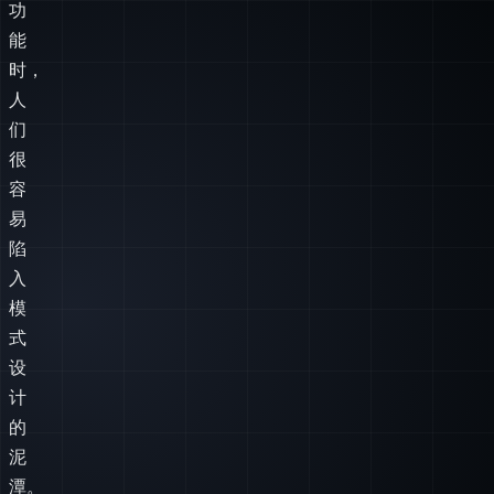
们
很
容
易
陷
入
模
式
设
计
的
泥
潭。
在
本
文