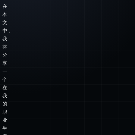
中，
我
将
分
享
一
个
在
我
的
职
业
生
涯
中
带
来