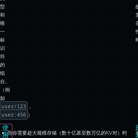
一
标
识
符
的
组
合。
（例
如
user/123
，
user:456
）
使
当你需要超大规模存储（数十亿甚至数万亿的KV对）时
用
当你主要通过唯一键访问数据时
KV
模
当你需要简单数据结构时
用
式
当你的数据具有层次结构、图结构或树结构时
的