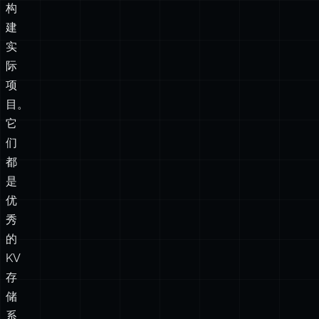
项
目。
它
们
都
是
优
秀
的
KV
存
储
系
统，
各
有