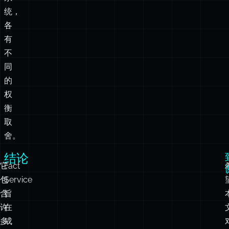
不
同
的
权
衡
取
舍。
结论
它
Fact
包
Service
含
旨
许
在
多
成
data
为
adapters
一
。
包
个
括
入