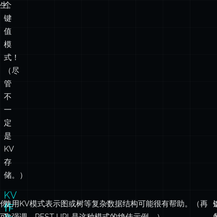
式！
（尽
管
不
一
定
是
KV
存
储。）
KV
你
使用KV模式表示图或树等复杂数据结构可能很有帮助。（再
作
可
次强调，REST URL是这种模式的绝佳示例。）
为
图
能
和
已
树？
经