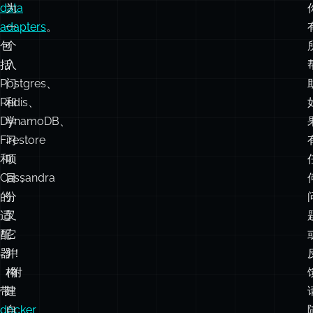
Postgres、
门
Redis、
和
DynamoDB、
学
Firestore
习
和
项
Cassandra
目，
的
分
适
叉
配
它
器！
并
（附
构
带
建
docker
自
命
己
令
的
可
KV
T