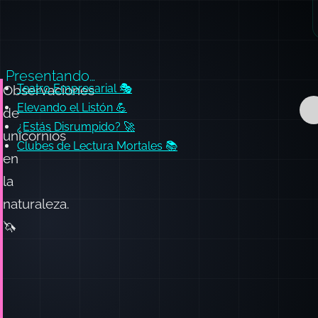
Presentando…
Teatro Empresarial 🎭
Observaciones
Elevando el Listón 💪
de
¿Estás Disrumpido? 🚀
unicornios
Clubes de Lectura Mortales 📚
en
la
naturaleza.
🦄