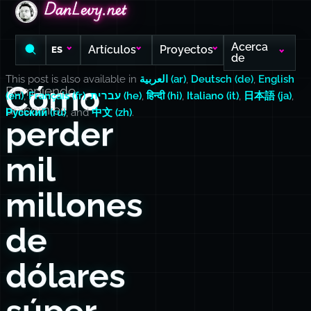
DanLevy.net
DanLevy.net
DanLevy.net
Acerca
Artículos
Proyectos
ES
de
This post is also available in
العربية (ar)
,
Deutsch (de)
,
English
Cómo
Rompiendo
(en)
,
Français (fr)
,
עברית (he)
,
हिन्दी (hi)
,
Italiano (it)
,
日本語 (ja)
,
unicornios
Русский (ru)
, and
中文 (zh)
.
perder
mil
millones
de
dólares
súper