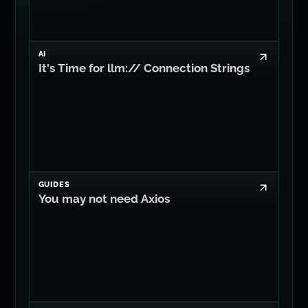
It's Time for llm:// Connection Strings
GUIDES
You may not need Axios
SEARCH
You May Not Need Algolia™