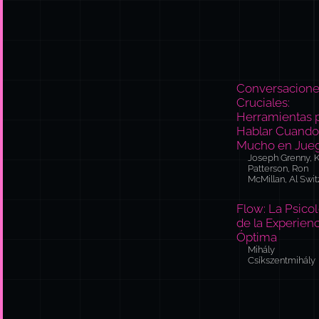
Conversacion
Cruciales:
Herramientas 
Hablar Cuando
Mucho en Jue
Joseph Grenny, K
Patterson, Ron
McMillan, Al Swit
Flow: La Psico
de la Experien
Óptima
Mihály
Csíkszentmihály
Lo que te trajo
no te llevará all
Marshall Goldsmi