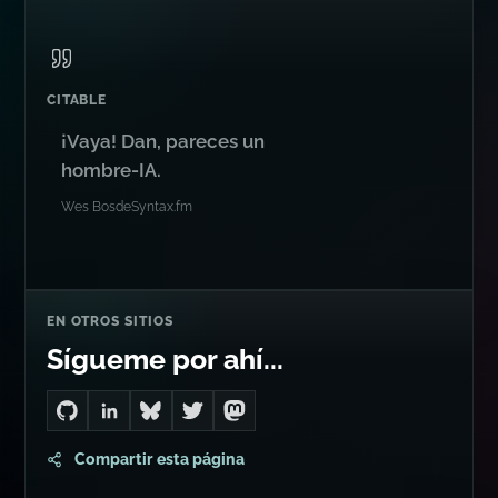
¡Vaya! Dan, pareces un
hombre-IA.
Wes Bos
de
Syntax.fm
EN OTROS SITIOS
Sígueme por ahí...
Go to Dan's GitHub
Connect with me on LinkedIn
Follow me on Bluesky
Follow me on Twitter
Follow me on Mastodon
Compartir esta página
CONSULTORÍA
¿Problema
técnico difícil?