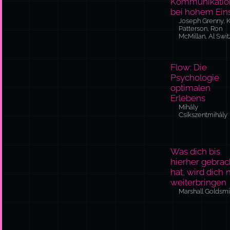
Flow: Die
Psychologie
optimalen
Erlebens
Mihály
Csíkszentmihály
Was dich bis
hierher gebrac
hat, wird dich 
weiterbringen
Marshall Goldsmi
Keine Regeln,
keine Regeln:
Netflix und die
Kultur der