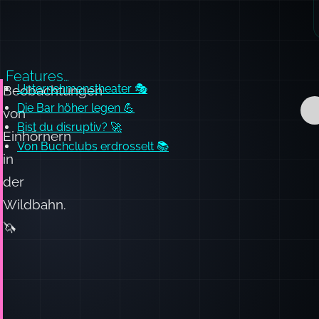
Features…
Unternehmenstheater 🎭
Beobachtungen
Die Bar höher legen 💪
von
Bist du disruptiv? 🚀
Einhörnern
Von Buchclubs erdrosselt 📚
in
der
Wildbahn.
🦄