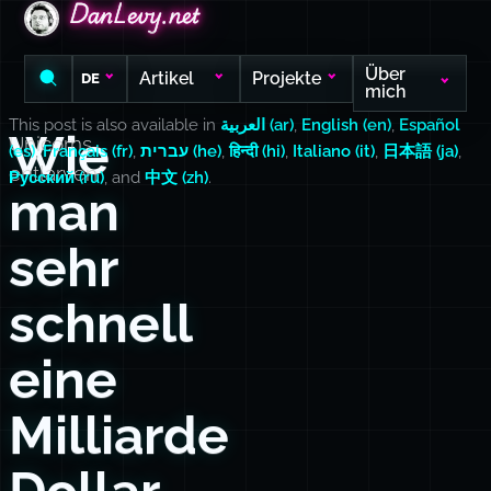
DanLevy.net
DanLevy.net
DanLevy.net
Über
Artikel
Projekte
DE
mich
This post is also available in
العربية (ar)
,
English (en)
,
Español
Wie
Unicorns
(es)
,
Français (fr)
,
עברית (he)
,
हिन्दी (hi)
,
Italiano (it)
,
日本語 (ja)
,
entlarven
Русский (ru)
, and
中文 (zh)
.
man
sehr
schnell
eine
Milliarde
Dollar