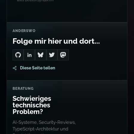
ANDERSWO
Folge mir hier und dort...
Go to Dan's GitHub
Connect with me on LinkedIn
Follow me on Bluesky
Follow me on Twitter
Follow me on Mastodon
Diese Seite teilen
BERATUNG
Schwieriges
technisches
Problem?
AI-Systeme, Security-Reviews,
TypeScript-Architektur und
Produktionsrettung.
Call buchen