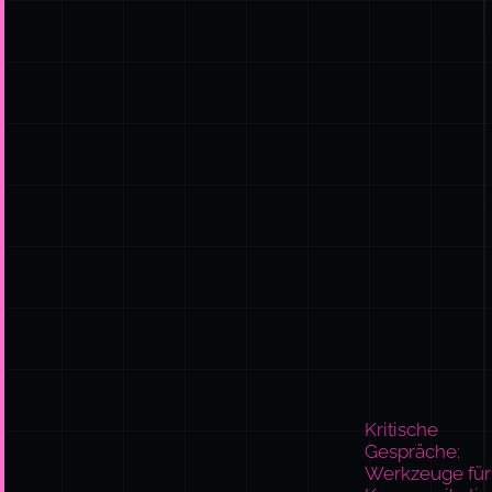
Kritische
Gespräche:
Werkzeuge für
Kommunikatio
bei hohem Ein
Joseph Grenny, K
Patterson, Ron
McMillan, Al Swit