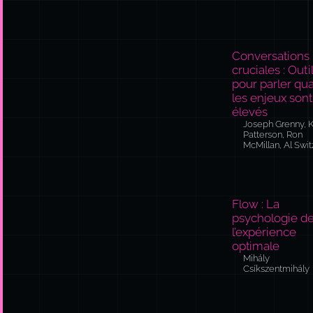
cruciales : Outi
pour parler qu
les enjeux sont
élevés
Joseph Grenny, K
Patterson, Ron
McMillan, Al Swit
Flow : La
psychologie d
l’expérience
optimale
Mihály
Csíkszentmihály
Ce qui vous a f
réussir ne vou
fera pas réussi
Marshall Goldsmi