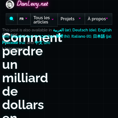
DanLevy.net
DanLevy.net
DanLevy.net
Tous les
Projets
À propos
FR
articles
This post is also available in
العربية (ar)
,
Deutsch (de)
,
English
Comment
Casser
(en)
,
Español (es)
,
עברית (he)
,
हिन्दी (hi)
,
Italiano (it)
,
日本語 (ja)
,
les
Русский (ru)
, and
中文 (zh)
.
perdre
Unicornes
un
milliard
de
dollars
en