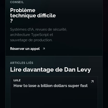
Systèmes d'IA, revues de sécurité,
architecture TypeScript et
sauvetage de production.
Réserver un appel
ARTICLES LIÉS
Lire davantage de Dan Levy
LULZ
How to lose a billion dollars super fast
AI
It's Time for llm:// Connection Strings