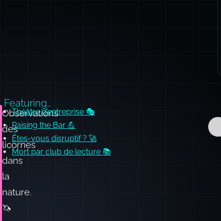
Featuring…
Théâtre d’entreprise 🎭
Observations
Raising the Bar 💪
des
Êtes-vous disruptif ? 🚀
licornes
Mort par club de lecture 📚
dans
la
nature.
🦄