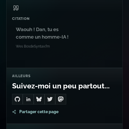
Waouh ! Dan, tu es
comme un homme-IA !
Wes Bos
de
Syntax.fm
AILLEURS
Suivez-moi un peu partout...
Go to Dan's GitHub
Connect with me on LinkedIn
Follow me on Bluesky
Follow me on Twitter
Follow me on Mastodon
Partager cette page
CONSEIL
Problème
technique difficile
?