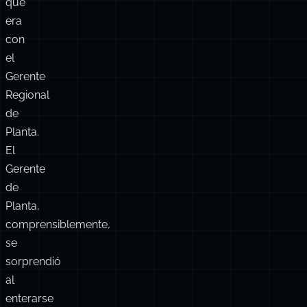
afortunada,
programaron
el
encuentro
pensando
que
era
con
el
Gerente
Regional
de
Planta.
El
Gerente
de
Planta,