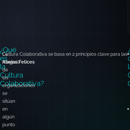
¿Qué
La
Cultura Colaborativa
se basa en 2 principios clave para las
es
mayoría
Abejas Felices
:
la
de
Cultura
las
Colaborativa
?
organizaciones