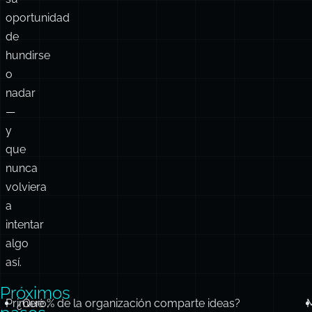
dijo
a
Montañez
que
era
su
oportunidad
de
hundirse
o
nadar
—
y
que
nunca
volviera
a