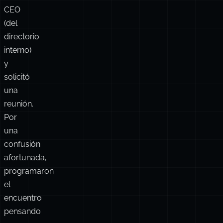
que
marcó
el
número
del
CEO
(del
directorio
interno)
y
solicitó
una
reunión.
Por
una
confusión