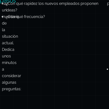
intentar
algo
así.
Próximos
Primero,
¿Qué % de la organización comparte ideas?
pasos
haz
¿Con qué rapidez los nuevos empleados proponen
un
ideas?
inventario
¿Con qué frecuencia?
de
la
situación
actual.
Dedica
unos
minutos
a