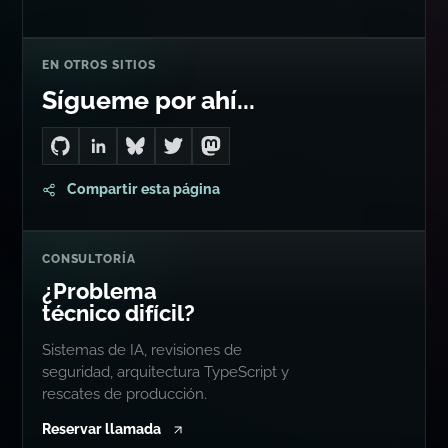
CITABLE
¡Vaya! Dan, pareces un
hombre-IA.
Wes Bos
de
Syntax.fm
EN OTROS SITIOS
Sígueme por ahí...
Go to Dan's GitHub
Connect with me on LinkedIn
Follow me on Bluesky
Follow me on Twitter
Follow me on Mastodon
Compartir esta página
CONSULTORÍA
¿Problema