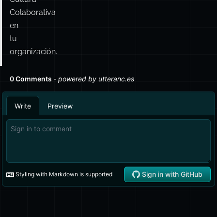
y
hábitos
que
impulsan
la
Cultura
Colaborativa
en
tu
organización.