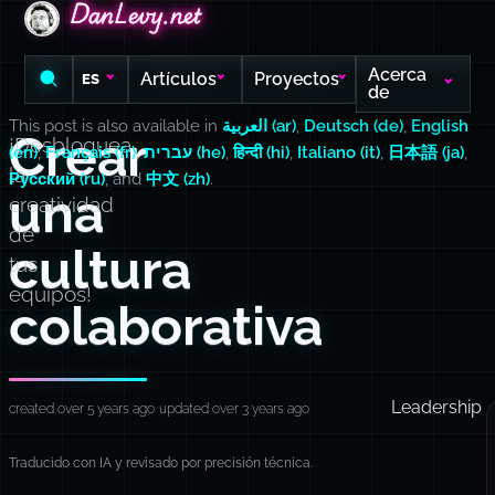
DanLevy.net
DanLevy.net
DanLevy.net
Acerca
Artículos
Proyectos
ES
de
This post is also available in
العربية (ar)
,
Deutsch (de)
,
English
Crear
¡Desbloquea
(en)
,
Français (fr)
,
עברית (he)
,
हिन्दी (hi)
,
Italiano (it)
,
日本語 (ja)
,
la
Русский (ru)
, and
中文 (zh)
.
una
creatividad
de
cultura
tus
equipos!
colaborativa
Leadership
created over 5 years ago
updated over 3 years ago
Traducido con IA y revisado por precisión técnica.