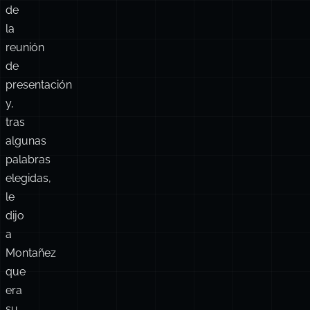
comprensiblemente,
se
sorprendió
al
enterarse
de
la
reunión
de
presentación
y,
tras
algunas
palabras
elegidas,
le