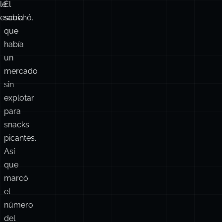
millones
en
y
serio.
el
No
CEO
Richard
que
Montañez.
le
Él
escuchó.
sabía
que
había
un
mercado
sin
explotar
para
snacks
picantes.
Así