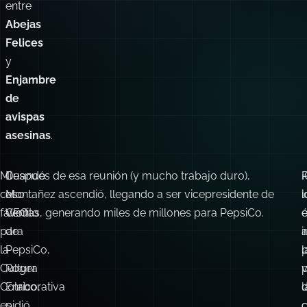
se
sitúan
en
algún
punto
entre
Abejas
Felices
y
Enjambre
de
avispas
asesinas
.
Mi
Cuando
Después de esa reunión (y mucho trabajo duro),
caso
el
Montañez ascendió, llegando a ser vicepresidente de
i
l