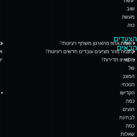
יעשה
שוב
מעשה
כזה.
הצעדים
ראשית,
איזה אחוז מהארגון משתף רעיונות?
בא
הבאים
קחו
כמה מהר מציעים עובדים חדשים רעיונות?
אי
מלאי
באיזו תדירות?
יו
של
המצב
הנוכחי.
הקדישו
כמה
רגעים
לבחינת
כמה
שאלות: