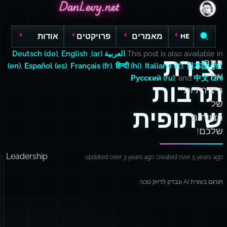
DanLevy.net
DanLevy.net
DanLevy.net
מאמרים
פרויקטים
אודות
HE
This post is also available in
العربية (ar)
,
English
,
Deutsch (de)
יצירת
פתחו
(en)
,
Español (es)
,
Français (fr)
,
हिन्दी (hi)
,
Italiano (it)
,
日本語 (ja)
,
את
.
Русский (ru)
, and
中文 (zh)
תרבות
היצירתיות
של
שיתופית
הצוותים
שלכם!
Leadership
updated over 3 years ago
created over 5 years ago
תורגם בעזרת AI ונבדק לדיוק טכני.