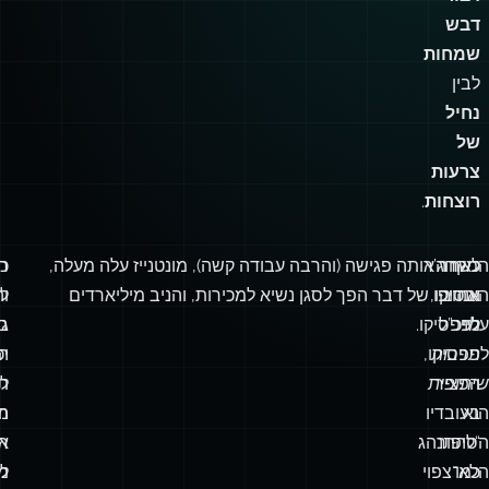
דבש
שמחות
לבין
נחיל
של
צרעות
רוצחות
.
המקרה
כשרוג’ר
לאחר אותה פגישה (והרבה עבודה קשה), מונטנייז עלה מעלה,
כד
רע
האהוב
אנריקו,
ובסופו של דבר הפך לסגן נשיא למכירות, והניב מיליארדים
ל
ו
עליי
מנכ”ל
לפפסיקו.
בט
גד
ל
תרבות
פפסיקו,
יכ
הא
הפציר
שיתופית
לה
ת
הוא
בעובדיו
מ
ה
הסיפור
“להתנהג
א
ח
כמו
הלא־צפוי
מ
ל