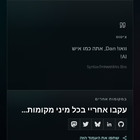
ציטוט
וואו! Dan, אתה כמו איש
AI!
Wes Bos
מאת
Syntax.fm
במקומות אחרים
עקבו אחריי בכל מיני מקומות...
Follow me on Mastodon
Follow me on Twitter
Connect with me on LinkedIn
Follow me on Bluesky
Go to Dan's GitHub
שתפו את העמוד הזה