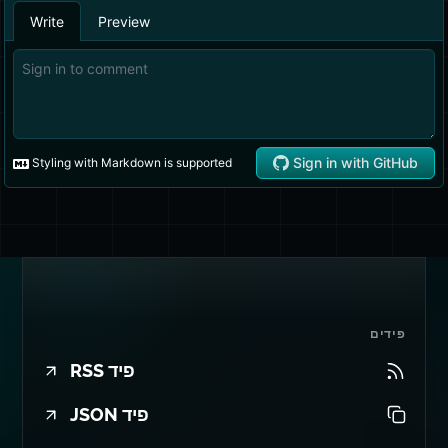
פידים
פיד RSS
פיד JSON